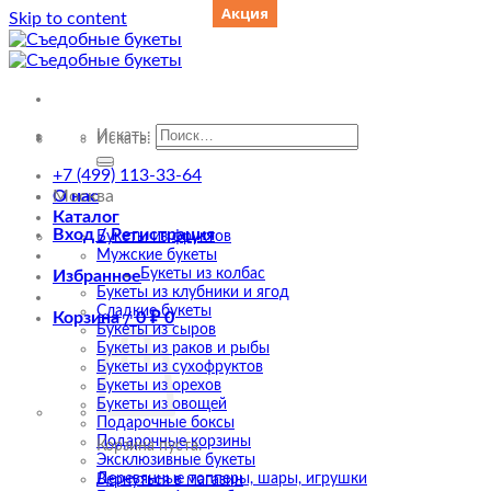
Акция
Skip to content
Искать:
Искать:
+7 (499) 113-33-64
О нас
Москва
Каталог
Вход / Регистрация
Букеты из фруктов
Мужские букеты
Букеты из колбас
Избранное
Букеты из клубники и ягод
Сладкие букеты
Корзина /
0
₽
0
Букеты из сыров
Букеты из раков и рыбы
Букеты из сухофруктов
Букеты из орехов
Букеты из овощей
Подарочные боксы
Подарочные корзины
Корзина пуста.
Эксклюзивные букеты
Деревянные топперы, шары, игрушки
Вернуться в магазин