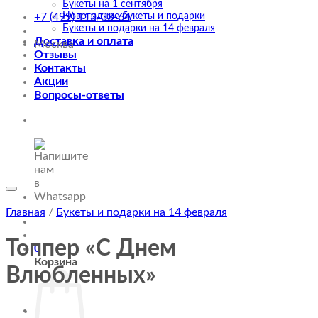
Букеты на 1 сентября
Новогодние букеты и подарки
+7 (499) 113-33-64
Букеты и подарки на 14 февраля
Доставка и оплата
Москва
Отзывы
Контакты
Акции
Вопросы-ответы
Главная
/
Букеты и подарки на 14 февраля
Топпер «С Днем
0
Корзина
Влюбленных»