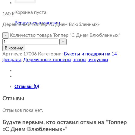
Корзина пуста.
160
₽
Вернуться в магазин
Деревянный топпер «С Днем Влюбленных»
Количество товара Топпер "С Днем Влюбленных"
В корзину
Артикул:
17006
Категории:
Букеты и подарки на 14
февраля
,
Деревянные топперы, шары, игрушки
Отзывы (0)
Отзывы
Отзывов пока нет.
Будьте первым, кто оставил отзыв на “Топпер
«С Днем Влюбленных»”