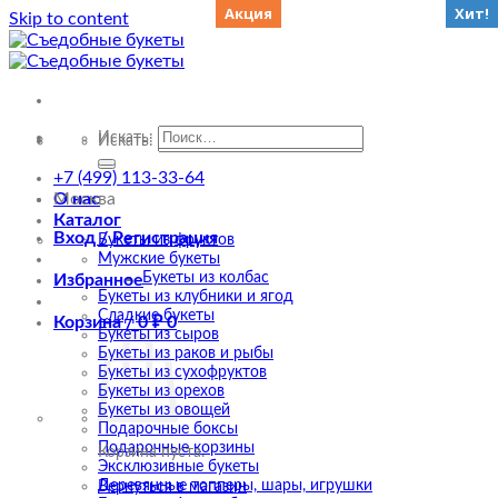
Акция
Акция
Хит!
Хит!
Хит!
Skip to content
Искать:
Искать:
+7 (499) 113-33-64
О нас
Москва
Каталог
Вход / Регистрация
Букеты из фруктов
Мужские букеты
Букеты из колбас
Избранное
Букеты из клубники и ягод
Сладкие букеты
Корзина /
0
₽
0
Букеты из сыров
Букеты из раков и рыбы
Букеты из сухофруктов
Букеты из орехов
Букеты из овощей
Подарочные боксы
Подарочные корзины
Корзина пуста.
Эксклюзивные букеты
Деревянные топперы, шары, игрушки
Вернуться в магазин