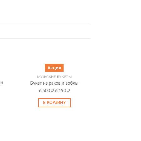
Акция
МУЖСКИЕ БУКЕТЫ
 и
Букет из раков и воблы
6,500
₽
Первоначальная
6,190
₽
Текущая
цена
цена:
В КОРЗИНУ
составляла
6,190 ₽.
6,500 ₽.