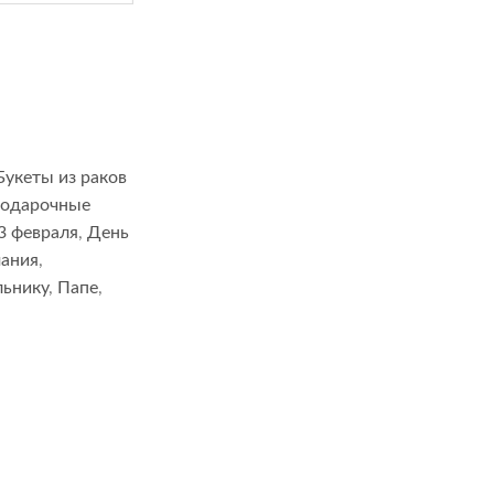
Букеты из раков
одарочные
3 февраля
,
День
мания
,
льнику
,
Папе
,