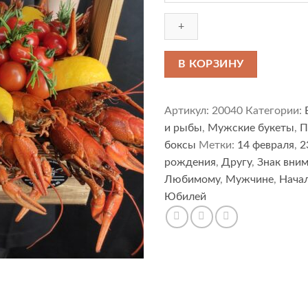
Букет
из
раков
в
В КОРЗИНУ
ящике
Артикул:
20040
Категории:
и рыбы
,
Мужские букеты
,
П
боксы
Метки:
14 февраля
,
2
рождения
,
Другу
,
Знак вни
Любимому
,
Мужчине
,
Нача
Юбилей