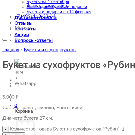
Букеты на 1 сентября
Вернуться в магазин
Новогодние букеты и подарки
Букеты и подарки на 14 февраля
+7 (499) 113-33-64
Доставка и оплата
Отзывы
Москва
Контакты
Акции
Вопросы-ответы
Главная
/
Букеты из сухофруктов
Букет из сухофруктов «Рубин
5,000
₽
0
Состав: гранат, финики, манго, киви.
Корзина
Диаметр букета 27 см.
Количество товара Букет из сухофруктов "Рубин"