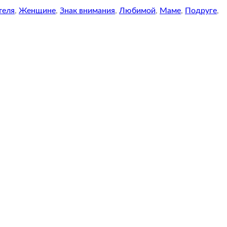
теля
,
Женщине
,
Знак внимания
,
Любимой
,
Маме
,
Подруге
,