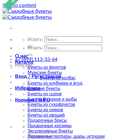
Skip to content
Искать:
Искать:
О нас
+7 (499) 113-33-64
Каталог
Москва
Букеты из фруктов
Мужские букеты
Вход / Регистрация
Букеты из колбас
Букеты из клубники и ягод
Избранное
Сладкие букеты
Букеты из сыров
Букеты из раков и рыбы
Корзина /
0
₽
0
Букеты из сухофруктов
Букеты из орехов
Букеты из овощей
Подарочные боксы
Подарочные корзины
Эксклюзивные букеты
Деревянные топперы, шары, игрушки
Корзина пуста.