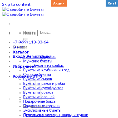
Акция
Акция
Акция
Акция
Хит!
Skip to content
Искать:
Искать:
+7 (499) 113-33-64
О нас
Москва
Каталог
Вход / Регистрация
Букеты из фруктов
Мужские букеты
Букеты из колбас
Избранное
Букеты из клубники и ягод
Сладкие букеты
Корзина /
0
₽
0
Букеты из сыров
Букеты из раков и рыбы
Букеты из сухофруктов
Букеты из орехов
Букеты из овощей
Подарочные боксы
Подарочные корзины
Корзина пуста.
Эксклюзивные букеты
Деревянные топперы, шары, игрушки
Вернуться в магазин