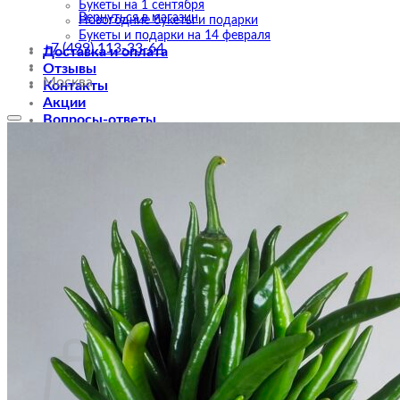
Букеты на 1 сентября
Вернуться в магазин
Новогодние букеты и подарки
Букеты и подарки на 14 февраля
+7 (499) 113-33-64
Доставка и оплата
Отзывы
Москва
Контакты
Акции
Вопросы-ответы
0
Корзина