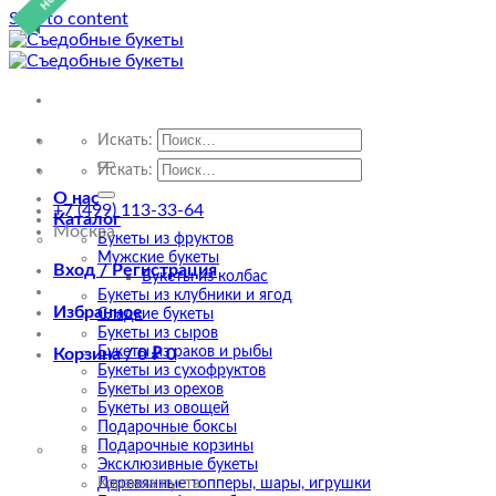
Skip to content
Искать:
Искать:
О нас
+7 (499) 113-33-64
Каталог
Москва
Букеты из фруктов
Мужские букеты
Вход / Регистрация
Букеты из колбас
Букеты из клубники и ягод
Избранное
Сладкие букеты
Букеты из сыров
Букеты из раков и рыбы
Корзина /
0
₽
0
Букеты из сухофруктов
Букеты из орехов
Букеты из овощей
Подарочные боксы
Подарочные корзины
Эксклюзивные букеты
Деревянные топперы, шары, игрушки
Корзина пуста.