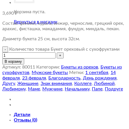
Корзина пуста.
3,690
₽
Вернуться в магазин
Состав: финики, курага, инжир, чернослив, грецкий орех,
арахис, фисташка, макадамия, фундук, миндаль, пекан.
Диаметр букета 25 см, высота 32см.
Количество товара Букет ореховый с сухофруктами
В корзину
Артикул:
80011
Категории:
Букеты из орехов
,
Букеты из
сухофруктов
,
Мужские букеты
Метки:
1 сентября
,
14
февраля
,
23 февраля
,
Благодарность
,
День рождения
,
Другу
,
Женщине
,
Знак внимания
,
Коллеге
,
Любимой
,
Любимому
,
Маме
,
Мужчине
,
Начальнику
,
Папе
,
Подруге
Детали
Отзывы (0)