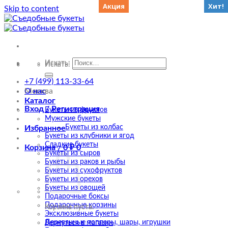
Акция
Акция
Акция
Хит!
Хит!
Хит!
Хит!
Хит!
Хит!
Skip to content
Искать:
Искать:
+7 (499) 113-33-64
О нас
Москва
Каталог
Вход / Регистрация
Букеты из фруктов
Мужские букеты
Букеты из колбас
Избранное
Букеты из клубники и ягод
Сладкие букеты
Корзина /
0
₽
0
Букеты из сыров
Букеты из раков и рыбы
Букеты из сухофруктов
Букеты из орехов
Букеты из овощей
Подарочные боксы
Подарочные корзины
Корзина пуста.
Эксклюзивные букеты
Деревянные топперы, шары, игрушки
Вернуться в магазин