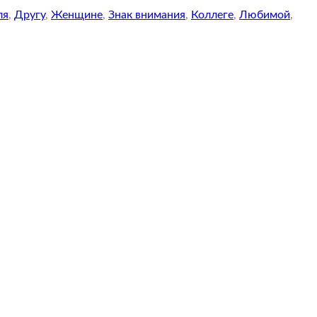
ля
,
Другу
,
Женщине
,
Знак внимания
,
Коллеге
,
Любимой
,