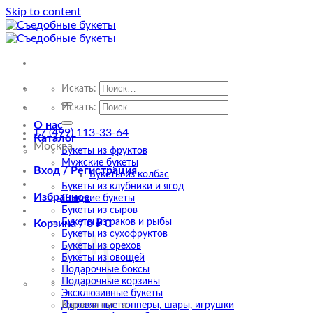
Skip to content
Искать:
Искать:
О нас
+7 (499) 113-33-64
Каталог
Москва
Букеты из фруктов
Мужские букеты
Вход / Регистрация
Букеты из колбас
Букеты из клубники и ягод
Избранное
Сладкие букеты
Букеты из сыров
Букеты из раков и рыбы
Корзина /
0
₽
0
Букеты из сухофруктов
Букеты из орехов
Букеты из овощей
Подарочные боксы
Подарочные корзины
Эксклюзивные букеты
Деревянные топперы, шары, игрушки
Корзина пуста.