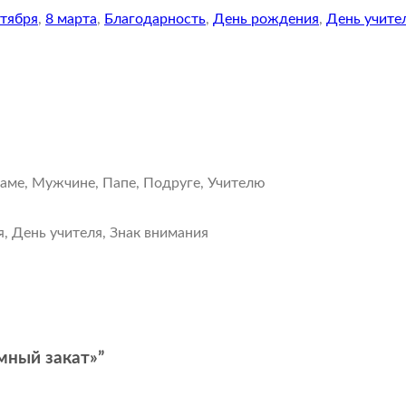
нтября
,
8 марта
,
Благодарность
,
День рождения
,
День учите
аме, Мужчине, Папе, Подруге, Учителю
я, День учителя, Знак внимания
омный закат»”