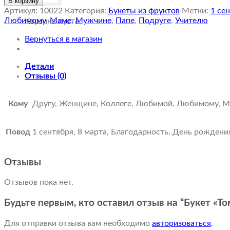
В корзину
Артикул:
10022
Категория:
Букеты из фруктов
Метки:
1 се
Любимому
,
Маме
,
Мужчине
,
Папе
,
Подруге
,
Учителю
Корзина пуста.
Вернуться в магазин
Детали
Отзывы (0)
Кому
Другу, Женщине, Коллеге, Любимой, Любимому, М
Повод
1 сентября, 8 марта, Благодарность, День рождени
Отзывы
Отзывов пока нет.
Будьте первым, кто оставил отзыв на “Букет «Т
Для отправки отзыва вам необходимо
авторизоваться
.