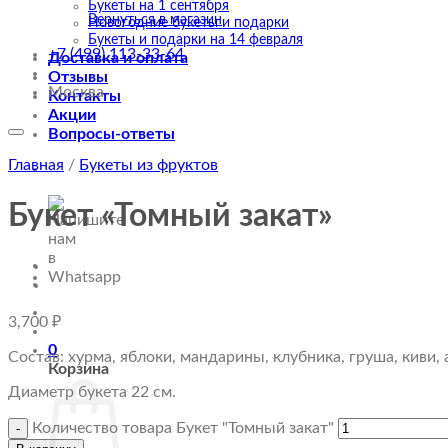
Букеты на 1 сентября
Вернуться в магазин
Новогодние букеты и подарки
Букеты и подарки на 14 февраля
+7 (499) 113-33-64
Доставка и оплата
Отзывы
Москва
Контакты
Акции
Вопросы-ответы
Главная
/
Букеты из фруктов
Букет «Томный закат»
3,700
₽
0
Состав: хурма, яблоки, мандарины, клубника, груша, киви, 
Корзина
Диаметр букета 22 см.
Количество товара Букет "Томный закат"