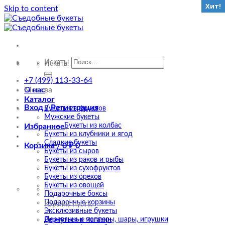
Хит!
Хит!
Хит!
Хит!
Хит!
Skip to content
Искать:
Искать:
+7 (499) 113-33-64
О нас
Москва
Каталог
Вход / Регистрация
Букеты из фруктов
Мужские букеты
Букеты из колбас
Избранное
Букеты из клубники и ягод
Сладкие букеты
Корзина /
0
₽
0
Букеты из сыров
Букеты из раков и рыбы
Букеты из сухофруктов
Букеты из орехов
Букеты из овощей
Подарочные боксы
Подарочные корзины
Корзина пуста.
Эксклюзивные букеты
Деревянные топперы, шары, игрушки
Вернуться в магазин