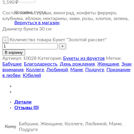
5,590
₽
Корзина пуста.
Состав: лаймы, груши, виноград, конфеты ферреро,
клубника, яблоки, нектарины, киви, розы, хлопок, зелень.
Вернуться в магазин
Диаметр букета 30 см
Количество товара Букет "Золотой рассвет"
В корзину
Артикул:
10028
Категория:
Букеты из фруктов
Метки:
Бабушке
,
Благодарность
,
День рождения
,
Женщине
,
Знак
внимания
,
Коллеге
,
Любимой
,
Маме
,
Подруге
,
Признание
в любви
,
Юбилей
Детали
Отзывы (0)
Бабушке, Женщине, Коллеге, Любимой, Маме,
Кому
Подруге