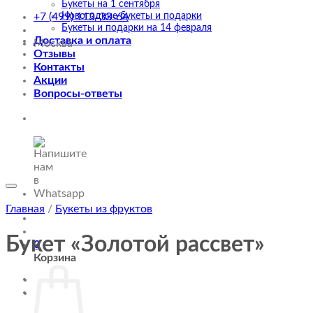
Букеты на 1 сентября
Новогодние букеты и подарки
+7 (499) 113-33-64
Букеты и подарки на 14 февраля
Доставка и оплата
Москва
Отзывы
Контакты
Акции
Вопросы-ответы
Главная
/
Букеты из фруктов
Букет «Золотой рассвет»
0
Корзина