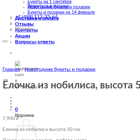
Букеты на 1 сентября
Вернуться в магазин
Новогодние букеты и подарки
Букеты и подарки на 14 февраля
+7 (499) 113-33-64
Доставка и оплата
Отзывы
Москва
Контакты
Акции
Вопросы-ответы
Главная
/
Новогодние букеты и подарки
Ёлочка из нобилиса, высота 
0
Корзина
7,900
₽
Елочка из нобилиса высота 50 см.