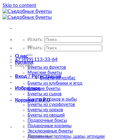
Skip to content
Искать:
Искать:
О нас
+7 (499) 113-33-64
Каталог
Москва
Букеты из фруктов
Мужские букеты
Вход / Регистрация
Букеты из колбас
Букеты из клубники и ягод
Избранное
Сладкие букеты
Букеты из сыров
Букеты из раков и рыбы
Корзина /
0
₽
0
Букеты из сухофруктов
Букеты из орехов
Букеты из овощей
Подарочные боксы
Подарочные корзины
Эксклюзивные букеты
Деревянные топперы, шары, игрушки
Корзина пуста.