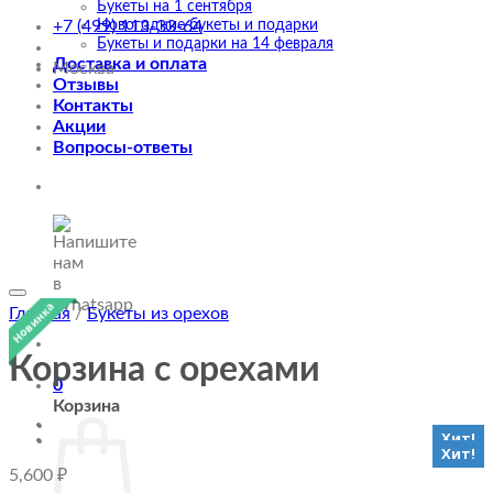
Букеты на 1 сентября
Новогодние букеты и подарки
+7 (499) 113-33-64
Букеты и подарки на 14 февраля
Доставка и оплата
Москва
Отзывы
Контакты
Акции
Вопросы-ответы
Новинка
Главная
/
Букеты из орехов
Корзина с орехами
0
Корзина
Хит!
Хит!
5,600
₽