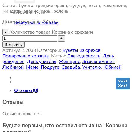
Состав букета: грецкие орехи, фундук, пекан, макадамия,
миндаль, арахис, розы, зелень.
Корзина пуста.
Диаметр корзины 28 см.
Вернуться в магазин
Количество товара Корзина с орехами
В корзину
Артикул:
12038
Категории:
Букеты из орехов
,
Подарочные корзины
Метки:
Благодарность
,
День
рождения
,
День учителя
,
Женщине
,
Знак внимания
,
Любимой
,
Маме
,
Подруге
,
Свадьба
,
Учителю
,
Юбилей
Хит!
Хит!
Отзывы (0)
Отзывы
Отзывов пока нет.
Будьте первым, кто оставил отзыв на “Корзина