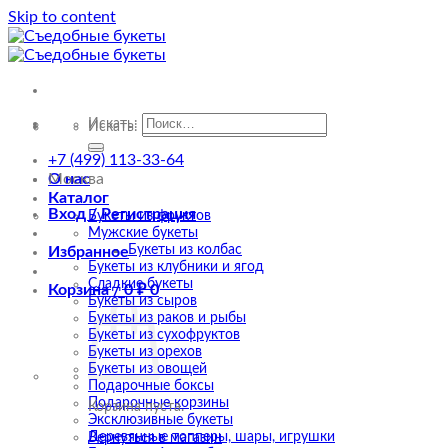
Skip to content
Искать:
Искать:
+7 (499) 113-33-64
О нас
Москва
Каталог
Вход / Регистрация
Букеты из фруктов
Мужские букеты
Букеты из колбас
Избранное
Букеты из клубники и ягод
Сладкие букеты
Корзина /
0
₽
0
Букеты из сыров
Букеты из раков и рыбы
Букеты из сухофруктов
Букеты из орехов
Букеты из овощей
Подарочные боксы
Подарочные корзины
Корзина пуста.
Эксклюзивные букеты
Деревянные топперы, шары, игрушки
Вернуться в магазин