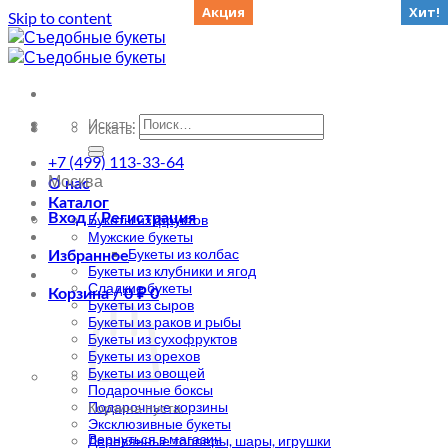
Акция
Хит!
Хит!
Хит!
Хит!
Skip to content
Искать:
Искать:
+7 (499) 113-33-64
Москва
О нас
Каталог
Вход / Регистрация
Букеты из фруктов
Мужские букеты
Букеты из колбас
Избранное
Букеты из клубники и ягод
Сладкие букеты
Корзина /
0
₽
0
Букеты из сыров
Букеты из раков и рыбы
Букеты из сухофруктов
Букеты из орехов
Букеты из овощей
Подарочные боксы
Подарочные корзины
Корзина пуста.
Эксклюзивные букеты
Вернуться в магазин
Деревянные топперы, шары, игрушки