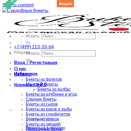
Акция
Акция
Акция
Skip to content
Искать:
+7 (499) 113-33-64
Москва
Искать:
Вход / Регистрация
О нас
Избранное
Каталог
Букеты из фруктов
Корзина /
Мужские букеты
0
₽
0
Букеты из колбас
Букеты из клубники и ягод
Сладкие букеты
Букеты из сыров
Букеты из раков и рыбы
Букеты из сухофруктов
Корзина пуста.
Букеты из орехов
Букеты из овощей
Вернуться в магазин
Подарочные боксы