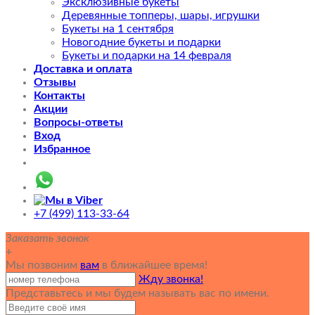
Эксклюзивные букеты
Деревянные топперы, шары, игрушки
Букеты на 1 сентября
Новогодние букеты и подарки
Букеты и подарки на 14 февраля
Доставка и оплата
Отзывы
Контакты
Акции
Вопросы-ответы
Вход
Избранное
+7 (499) 113-33-64
Заказать звонок
+
Мы позвоним
вам
в ближайшее время!
Жду звонка!
Представьтесь и мы будем называть вас по имени.